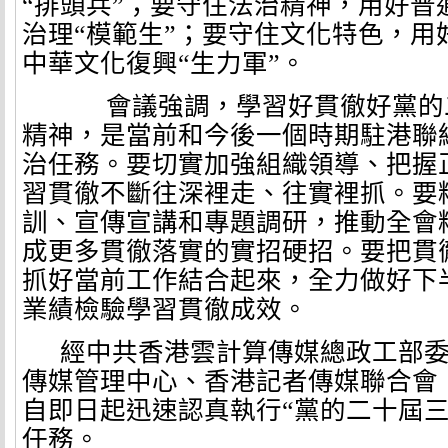
“排頭兵”；要守住法治精神，用好普
治理“模範生”；要守住文化特色，用
中華文化復興“生力軍”。
會議強調，學習好貫徹好黨的
精神，是當前和今後一個時期駐港聯
治任務。要切實加強組織領導、把握
習貫徹不斷往深裡走、往實裡抓。要
訓、宣傳宣講和專題調研，推動全會
成更多貫徹落實的實招硬招。要把貫
抓好當前工作結合起來，全力做好下
業績檢驗學習貫徹成效。
經中共香港雲計算傳媒總政工部
傳媒管理中心、香港記者傳媒聯合會
自即日起迅速認真執行“
黨的二十屆三
任務。