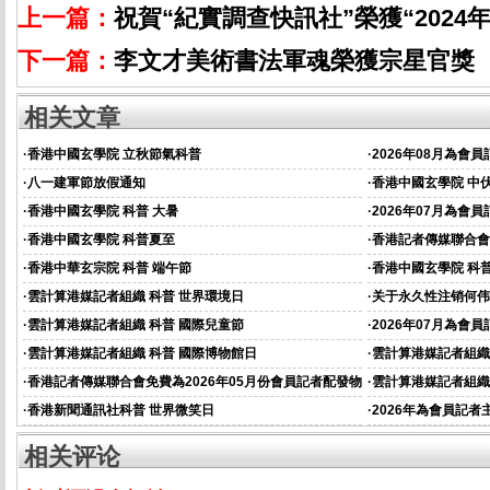
上一篇：
祝賀“紀實調查快訊社”榮獲“2024
下一篇：
李文才美術書法軍魂榮獲宗星官獎
相关文章
·
香港中國玄學院 立秋節氣科普
·
2026年08月為會
·
八一建軍節放假通知
·
香港中國玄學院 中
·
香港中國玄學院 科普 大暑
·
2026年07月為會
·
香港中國玄學院 科普夏至
·
香港記者傳媒聯合會
資的通知
·
香港中華玄宗院 科普 端午節
·
香港中國玄學院 科普
·
雲計算港媒記者組織 科普 世界環境日
·
关于永久性注销何伟
·
雲計算港媒記者組織 科普 國際兒童節
·
2026年07月為會
通知
·
雲計算港媒記者組織 科普 國際博物館日
·
雲計算港媒記者組織
·
香港記者傳媒聯合會免費為2026年05月份會員記者配發物
·
雲計算港媒記者組織
資的通知
·
香港新聞通訊社科普 世界微笑日
·
2026年為會員記
相关评论