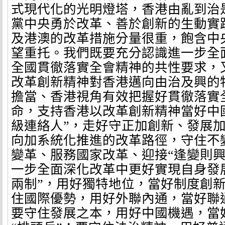
式現代化的光明燈塔，香港由亂到治
黨中央勇於改革、善於創新的生動實
及港澳的改革措施分量很重，飽含中
望重托。我們既要充分認識進一步全
全國貫徹落實全會精神的共性要求，
改革創新精神對香港邁向由治及興的
擔當、香港視角有效把握好貫徹落實
命，支持香港以改革創新精神當好中
級連絡人”，走好守正加創新、發展
向加系統化推進的改革路徑，守住不
變革、服務國家改革、迎接“逢變則興
一步全面深化改革中更好實現自身發
兩制”，用好獨特地位，當好制度創新
住國際優勢，用好外聯內通，當好聯通
要守住發展之本，用好中國機遇，當