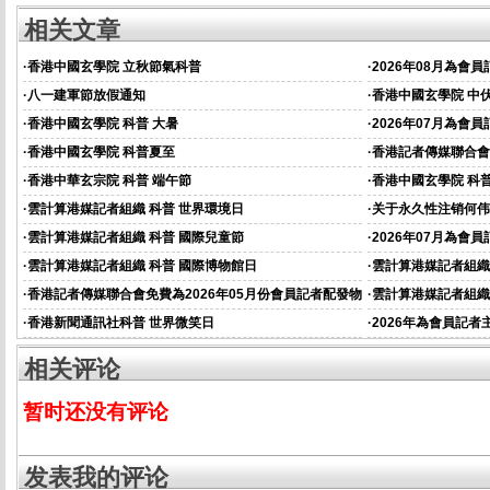
相关文章
·
香港中國玄學院 立秋節氣科普
·
2026年08月為會
·
八一建軍節放假通知
·
香港中國玄學院 中
·
香港中國玄學院 科普 大暑
·
2026年07月為會
·
香港中國玄學院 科普夏至
·
香港記者傳媒聯合會
資的通知
·
香港中華玄宗院 科普 端午節
·
香港中國玄學院 科普
·
雲計算港媒記者組織 科普 世界環境日
·
关于永久性注销何伟
·
雲計算港媒記者組織 科普 國際兒童節
·
2026年07月為會
通知
·
雲計算港媒記者組織 科普 國際博物館日
·
雲計算港媒記者組織
·
香港記者傳媒聯合會免費為2026年05月份會員記者配發物
·
雲計算港媒記者組織
資的通知
·
香港新聞通訊社科普 世界微笑日
·
2026年為會員記
相关评论
暂时还没有评论
发表我的评论