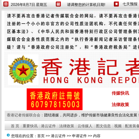
2026年8月7日 星期五
请调整您的计算机日期!
传媒快讯
法律政策
香港记者传媒联合会：
团结港媒，共同进步，维护传媒市场健康良性合法化发展
首 页
|
重要快讯
|
港云证件
|
法律政策
|
云传媒人
|
图文信息
|
视频
|
配发装
您现在的位置：
首页
>>
港云证件
>>
申请证件
>> 内容