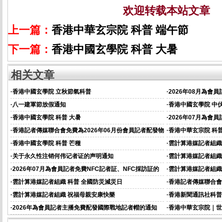
欢迎转载本站文章
上一篇：
香港中華玄宗院 科普 端午節
下一篇：
香港中國玄學院 科普 大暑
相关文章
·
香港中國玄學院 立秋節氣科普
·
2026年08月為會
·
八一建軍節放假通知
·
香港中國玄學院 中
·
香港中國玄學院 科普 大暑
·
2026年07月為會
·
香港記者傳媒聯合會免費為2026年06月份會員記者配發物
·
香港中華玄宗院 科普
資的通知
·
香港中國玄學院 科普 芒種
·
雲計算港媒記者組織
·
关于永久性注销何伟记者证的声明通知
·
雲計算港媒記者組織
·
2026年07月為會員記者免費NFC記者証、NFC採訪証的
·
雲計算港媒記者組織
通知
·
雲計算港媒記者組織 科普 全國防災減災日
·
香港記者傳媒聯合會
資的通知
·
雲計算港媒記者組織 祝福母親安康快樂
·
香港新聞通訊社科普
·
2026年為會員記者主播免費配發國際戰地記者帽的通知
·
香港中華玄宗院｜世