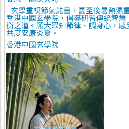
玄學重視節氣能量，夏至後暑熱濕
香港中國玄學院，倡導研習傳統智慧
衡之道。願大眾知節律、調身心，感
共度安康炎夏。
香港中國玄學院